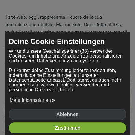
Il sito web, oggi, rappresenta il cuore della sua
comunicazione digitale. Ma non solo: Benedetta utilizza
anche l'email marketing per dialogare direttamente con gli
albergatori, offrendo servizi su misura, pacchetti dedicati e
Deine Cookie-Einstellungen
vantaggi pensati per stabilire relazioni durature. "Il rapporto
Wir und unsere Geschäftspartner (33) verwenden
umano per me è fondamentale. Ogni cliente è unico e io mi
Cookies, um Inhalte und Anzeigen zu personalisieren
und unseren Datenverkehr zu analysieren.
sento parte del team di ogni hotel che seguo".
Du kannst deine Zustimmung jederzeit widerrufen,
indem du deine Einstellungen auf unserer
Datenschutzseite anpasst. Dort kannst du auch mehr
darüber lesen, wie wir Cookies verwenden und
persönliche Daten verarbeiten.
Mehr Informationen »
Ablehnen
Zustimmen