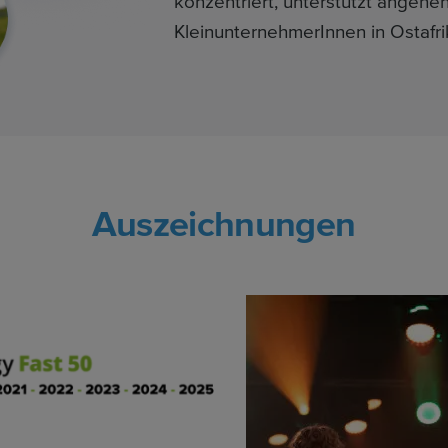
konzentriert, unterstützt angehe
KleinunternehmerInnen in Ostafri
Auszeichnungen