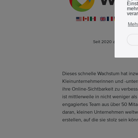
Eins
mehr
verar
Mehr
Seit 2020 auch interna
Dieses schnelle Wachstum hat inz
Kleinunternehmerinnen und -unter
ihre Online-Sichtbarkeit zu verbes
ist mittlerweile in nicht weniger al
engagiertes Team aus über 50 Mita
daran, kleinen Unternehmen weltwe
erstellen, auf die sie stolz sein kön