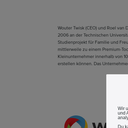
Wouter Twisk (CEO) und Roel van D
2006 an der Technischen Universit
Studienprojekt für Familie und Fre
mittlerweile zu einem Premium-Too
Kleinunternehmer innerhalb von 1
erstellen können. Das Unternehme
Wir 
und 
anal
Du k