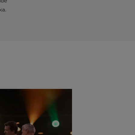
nde
ka.