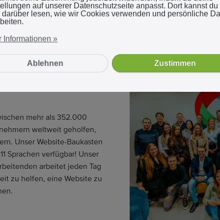
weißt du was? Die Studentenfi
tellungen auf unserer Datenschutzseite anpasst. Dort kannst du
einem erfolgreichen, internat
 darüber lesen, wie wir Cookies verwenden und persönliche D
beiten.
2020 wird JouwWeb seinen in
den Markt bringen, mit der I
 Informationen »
unser Hilfe-Center in mehrer
Ablehnen
Zustimmen
tional mit Webador
wischen mehr als 352.000
nehmern weltweit geholfen,
sern. Unser Website-Baukasten
s 11 Sprachen verfügbar! Unser
rbeitenden arbeitet jeden Tag
it zu helfen, eine Website zu
nen.