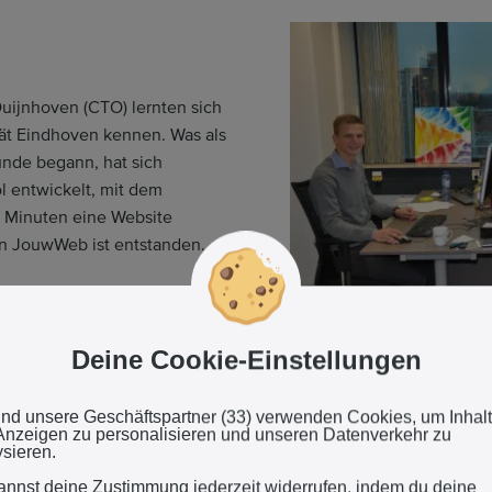
uijnhoven (CTO) lernten sich
ät Eindhoven kennen. Was als
unde begann, hat sich
l entwickelt, mit dem
0 Minuten eine Website
n JouwWeb ist entstanden.
Die Webador-Gründ
Deine Cookie-Einstellungen
Nach ihrem Abschluss im Jahr
und unsere Geschäftspartner (33) verwenden Cookies, um Inhal
Anzeigen zu personalisieren und unseren Datenverkehr zu
Wouter ganz auf JouwWeb. Si
ysieren.
Strijp-S in Eindhoven, stellen 
annst deine Zustimmung jederzeit widerrufen, indem du deine