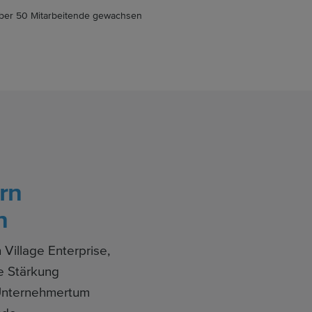
über 50 Mitarbeitende gewachsen
rn
n
Village Enterprise,
ie Stärkung
 Unternehmertum