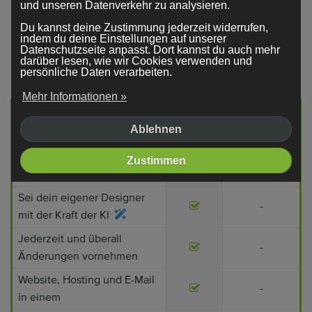
und unseren Datenverkehr zu analysieren.
Wünschen
Du kannst deine Zustimmung jederzeit widerrufen,
indem du deine Einstellungen auf unserer
Eine
Website zu erstellen
ist einfacher und
Datenschutzseite anpasst. Dort kannst du auch mehr
darüber lesen, wie wir Cookies verwenden und
günstiger als du denkst.
persönliche Daten verarbeiten.
Mehr Informationen »
Beauftragter
Webador
Webdesigner
Ablehnen
Keine (hohen) Startkosten
-
Zustimmen
Direkt starten
-
Sei dein eigener Designer
-
mit der Kraft der KI
Jederzeit und überall
-
Änderungen vornehmen
Website, Hosting und E-Mail
-
in einem