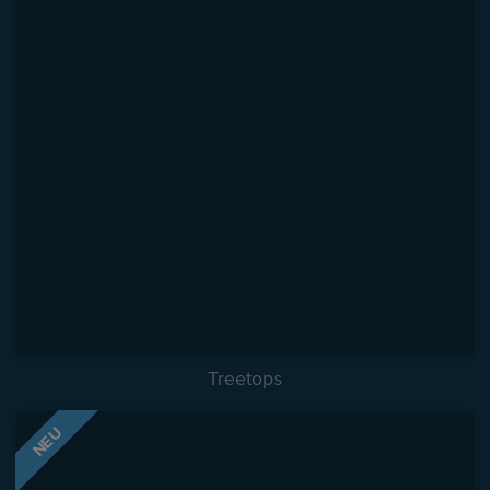
Treetops
NEU