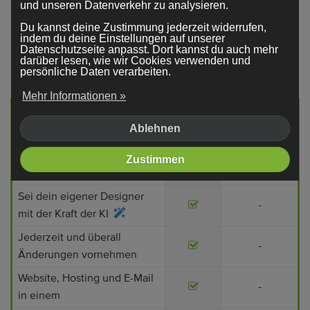
und unseren Datenverkehr zu analysieren.
Wünschen
Du kannst deine Zustimmung jederzeit widerrufen,
indem du deine Einstellungen auf unserer
Eine
Website zu erstellen
ist einfacher und
Datenschutzseite anpasst. Dort kannst du auch mehr
darüber lesen, wie wir Cookies verwenden und
günstiger als du denkst.
persönliche Daten verarbeiten.
Mehr Informationen »
Beauftragter
Webador
Webdesigner
Ablehnen
Keine (hohen) Startkosten
-
Zustimmen
Direkt starten
-
Sei dein eigener Designer
-
mit der Kraft der KI
Jederzeit und überall
-
Änderungen vornehmen
Website, Hosting und E-Mail
-
in einem