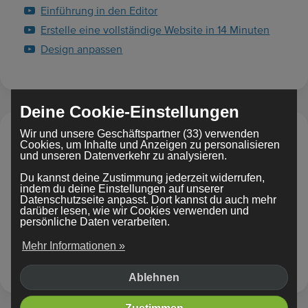
Einführung in den Editor
Erstelle eine vollständige Website in 14 Minuten
Design anpassen
Deine Cookie-Einstellungen
Wir und unsere Geschäftspartner (33) verwenden
Erste Schritte
Cookies, um Inhalte und Anzeigen zu personalisieren
und unseren Datenverkehr zu analysieren.
Bring deine Website über das World Wide Web in die
Du kannst deine Zustimmung jederzeit widerrufen,
Welt.
indem du deine Einstellungen auf unserer
Datenschutzseite anpasst. Dort kannst du auch mehr
darüber lesen, wie wir Cookies verwenden und
Wie registriere ich eine Domain?
persönliche Daten verarbeiten.
Was bedeuten diese Website-Begriffe?
Mehr Informationen »
Wie veröffentliche ich meine Website?
Ablehnen