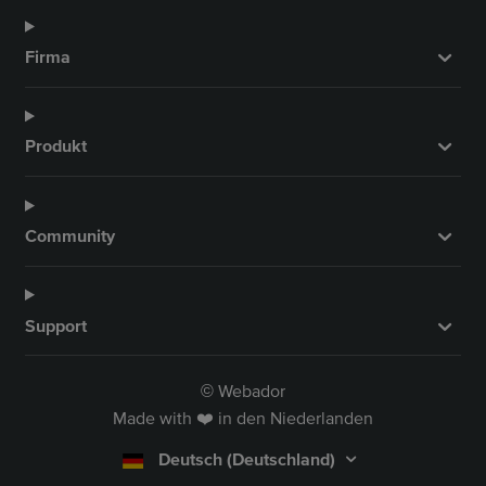
o
g
b
d
o
r
e
I
Firma
k
a
n
m
Produkt
Community
Support
Webador
©
Made with ❤️ in den Niederlanden
Deutsch (Deutschland)