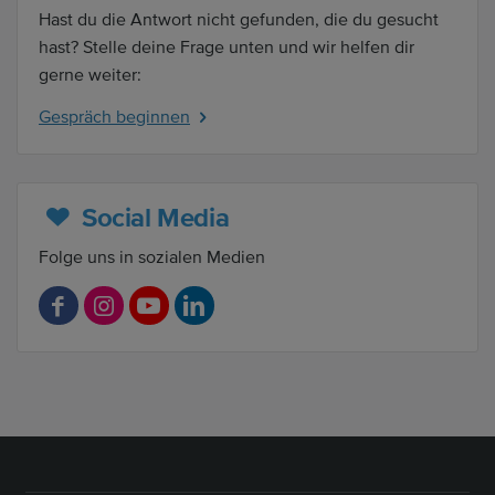
Hast du die Antwort nicht gefunden, die du gesucht
hast? Stelle deine Frage unten und wir helfen dir
gerne weiter:
Gespräch beginnen
Social Media
Folge uns in sozialen Medien
F
I
Y
L
a
n
o
i
c
s
u
n
e
t
t
k
b
a
u
e