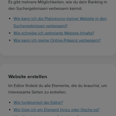
Es gibt mehrere Möglichkeiten, wie du dein Ranking in
S
den Suchergebnissen verbessern kannst.
u
Wie kann ich die Platzierung meiner Website in den
c
h
Suchergebnissen verbessern?
b
Wie schreibe ich optimierte Website-Inhalte?
e
Wie kann ich meine Online-Präsenz verbessern?
g
r
i
f
f
Website erstellen
e
i
Im Editor findest du alle Elemente, die du brauchst, um
n
interessante Seiten zu erstellen.
.
Wie funktioniert der Editor?
.
.
Wie füge ich ein Element hinzu oder lösche es?