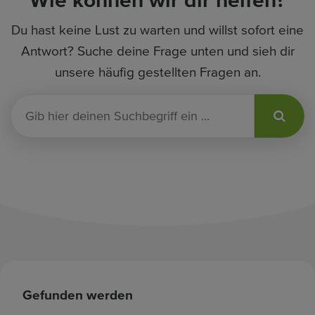
Wie können wir dir helfen?
Du hast keine Lust zu warten und willst sofort eine
Antwort? Suche deine Frage unten und sieh dir
unsere häufig gestellten Fragen an.
G
i
b
h
i
e
r
d
e
i
n
Gefunden werden
e
n