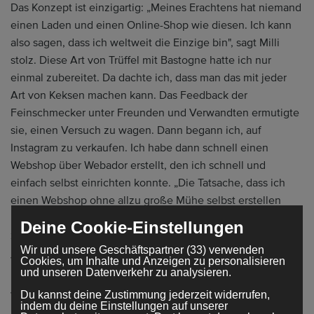
Das Konzept ist einzigartig: „Meines Erachtens hat niemand
einen Laden und einen Online-Shop wie diesen. Ich kann
also sagen, dass ich weltweit die Einzige bin", sagt Milli
stolz. Diese Art von Trüffel mit Bastogne hatte ich nur
einmal zubereitet. Da dachte ich, dass man das mit jeder
Art von Keksen machen kann. Das Feedback der
Feinschmecker unter Freunden und Verwandten ermutigte
sie, einen Versuch zu wagen. Dann begann ich, auf
Instagram zu verkaufen. Ich habe dann schnell einen
Webshop über Webador erstellt, den ich schnell und
einfach selbst einrichten konnte. „Die Tatsache, dass ich
einen Webshop ohne allzu große Mühe selbst erstellen
kann, war für mich der ausschlaggebende Faktor, Webador
Deine Cookie-Einstellungen
zu verwenden.“
Wir und unsere Geschäftspartner (33) verwenden
Vor einem Jahr sind die Verkäufe über den Webshop
Cookies, um Inhalte und Anzeigen zu personalisieren
und unseren Datenverkehr zu analysieren.
plötzlich in die Höhe geschnellt: „Das Interesse am Online-
Du kannst deine Zustimmung jederzeit widerrufen,
Verkauf von Gebäck ist gestiegen, aber auch die Corona-
indem du deine Einstellungen auf unserer