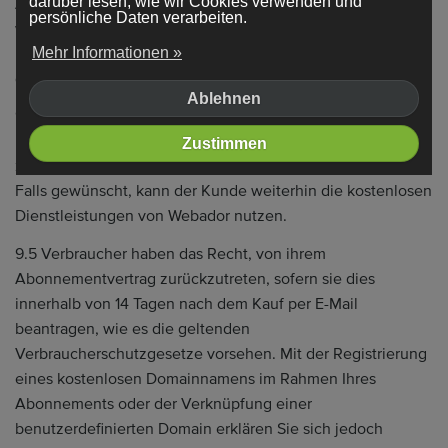
darüber lesen, wie wir Cookies verwenden und
Abonnement von Webador, das pro Monat bezahlt wird,
persönliche Daten verarbeiten.
wird dieses automatisch monatlich verlängert, wenn es
nicht von einer der Parteien rechtzeitig schriftlich
Mehr Informationen »
gekündigt wird. Die Kündigungsfrist beträgt einen Monat.
Ablehnen
9.4 Nach Beendigung der Vereinbarung als Folge der
Kündigung kann Webador die im bezahlten Abonnement
Zustimmen
zur Verfügung gestellten Funktionalitäten sofort kündigen.
Falls gewünscht, kann der Kunde weiterhin die kostenlosen
Dienstleistungen von Webador nutzen.
9.5 Verbraucher haben das Recht, von ihrem
Abonnementvertrag zurückzutreten, sofern sie dies
innerhalb von 14 Tagen nach dem Kauf per E-Mail
beantragen, wie es die geltenden
Verbraucherschutzgesetze vorsehen. Mit der Registrierung
eines kostenlosen Domainnamens im Rahmen Ihres
Abonnements oder der Verknüpfung einer
benutzerdefinierten Domain erklären Sie sich jedoch