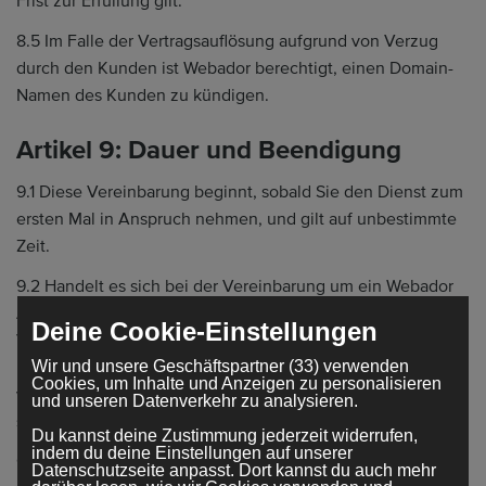
Frist zur Erfüllung gilt.
8.5 Im Falle der Vertragsauflösung aufgrund von Verzug
durch den Kunden ist Webador berechtigt, einen Domain-
Namen des Kunden zu kündigen.
Artikel 9: Dauer und Beendigung
9.1 Diese Vereinbarung beginnt, sobald Sie den Dienst zum
ersten Mal in Anspruch nehmen, und gilt auf unbestimmte
Zeit.
9.2 Handelt es sich bei der Vereinbarung um ein Webador
Abonnement, das pro Jahr bezahlt wird, verlängert sich die
Deine Cookie-Einstellungen
Vereinbarung automatisch um ein weiteres Jahr, sofern sie
Wir und unsere Geschäftspartner (33) verwenden
nicht von einer der Parteien innerhalb der Kündigungsfrist
Cookies, um Inhalte und Anzeigen zu personalisieren
von 1 Monat für die automatische Verlängerung vorzeitig
und unseren Datenverkehr zu analysieren.
schriftlich gekündigt wird.
Du kannst deine Zustimmung jederzeit widerrufen,
indem du deine Einstellungen auf unserer
9.3 Handelt es sich bei der Vereinbarung um ein
Datenschutzseite anpasst. Dort kannst du auch mehr