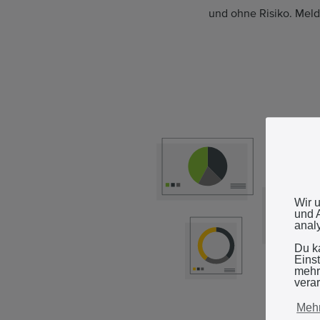
und ohne Risiko. Meld
Wir 
und 
anal
Du k
Eins
mehr
verar
Mehr