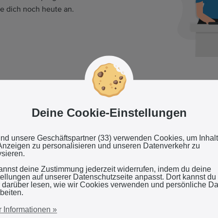
e dich noch heute an.
Deine Cookie-Einstellungen
Zuverlässige Partner
und unsere Geschäftspartner (33) verwenden Cookies, um Inhal
Anzeigen zu personalisieren und unseren Datenverkehr zu
Wir nutzen das zuverlässige und unabhä
ysieren.
Netzwerk
TradeTracker's
, das Echtzeite
annst deine Zustimmung jederzeit widerrufen, indem du deine
Leistung bietet.
tellungen auf unserer Datenschutzseite anpasst. Dort kannst du
 darüber lesen, wie wir Cookies verwenden und persönliche D
beiten.
 Informationen »