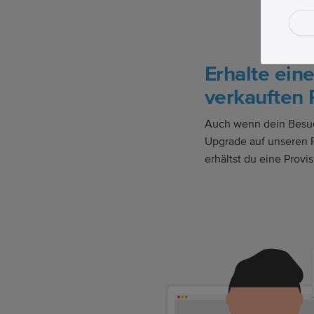
Erhalte eine
verkauften 
Auch wenn dein Besuc
Upgrade auf unseren P
erhältst du eine Provis