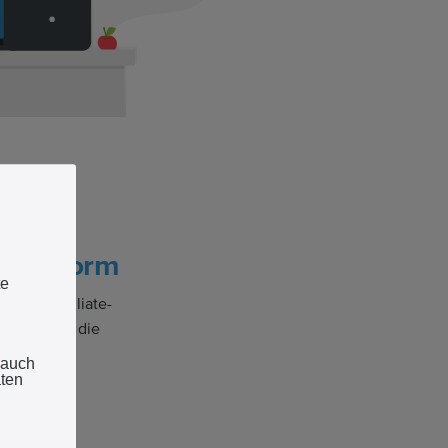
plattform
te
ngige Affiliate-
inblicke in die
 auch
aten