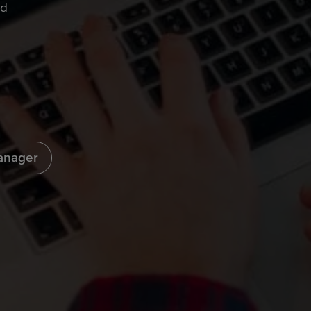
ld
anager