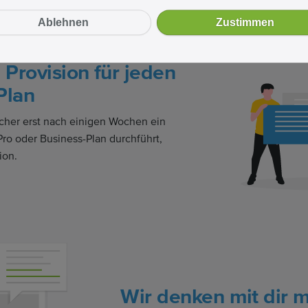
Ablehnen
Zustimmen
 Provision für jeden
Plan
her erst nach einigen Wochen ein
ro oder Business-Plan durchführt,
ion.
Wir denken mit dir m